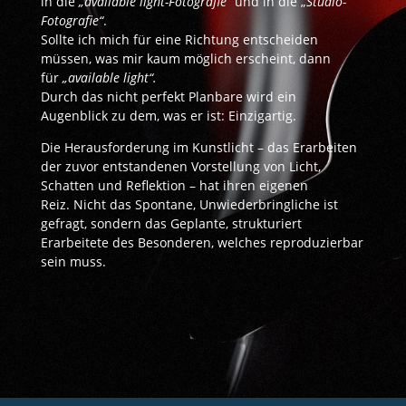
in die
„available light-Fotografie“
und in die „
Studio-
Fotografie“
.
Sollte ich mich für eine Richtung entscheiden
müssen, was mir kaum möglich erscheint, dann
für
„available light“.
Durch das nicht perfekt Planbare wird ein
Augenblick zu dem, was er ist: Einzigartig.
Die Herausforderung im Kunstlicht – das Erarbeiten
der zuvor entstandenen Vorstellung von Licht,
Schatten und Reflektion – hat ihren eigenen
Reiz. Nicht das Spontane, Unwiederbringliche ist
gefragt, sondern das Geplante, strukturiert
Erarbeitete des Besonderen, welches reproduzierbar
sein muss.